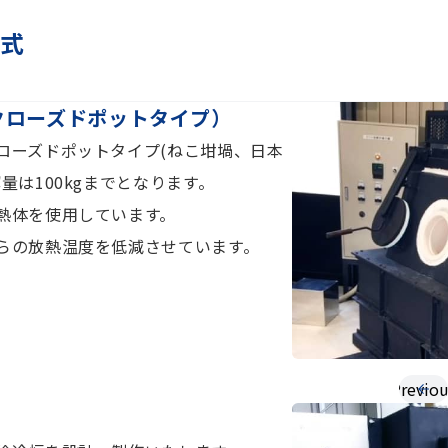
方式
クローズドポットタイプ）
ローズドポットタイプ(ねこ坩堝、日本
量は100kgまでとなります。
熱体を使用しています。
らの放熱温度を低減させています。
Previou