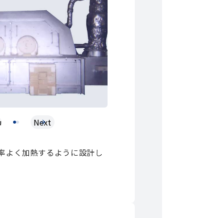
us
Next
1
2
率よく加熱するように設計し